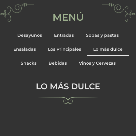
MENÚ
Desayunos
Entradas
Sopas y pastas
Ensaladas
Los Principales
Lo más dulce
Snacks
Bebidas
Vinos y Cervezas
LO MÁS DULCE