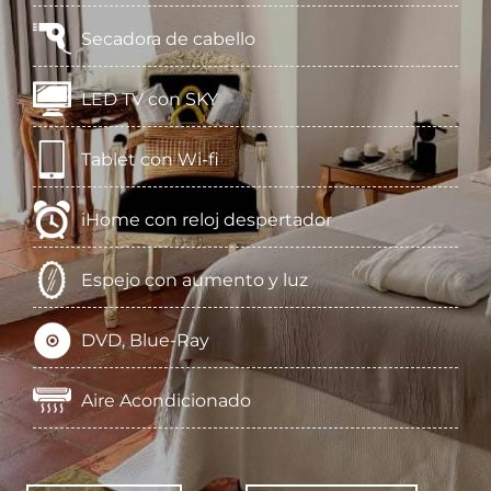
Secadora de cabello
LED TV con SKY
Tablet con Wi-fi
iHome con reloj despertador
Espejo con aumento y luz
DVD, Blue-Ray
Aire Acondicionado