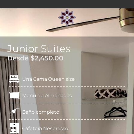
Junior
Suites
Desde $2,450.00
Una Cama Queen size
Menu de Almohadas
Baño completo
Cafetera Nespresso